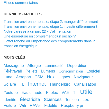
Fil des commentaires
DERNIERS ARTICLES
Transition environnementale: étape 2: manger différemment
Transition environnementale: étape 1: investir différemment
Notre paresse a un prix (2) - L'alimentation
Une essoreuse en complément d'un séchoir?
L'effet rebond ou l'importance des comportements dans la
transition énergétique
MOTS CLÉS
messagerie
allergie
luminosité
déperdition
télétravail
pellets
lumens
logiciel
consommation
nox
lune
aeroport
GSM
lignes
navigateur
internet
solaire
TL
thunderbird
canalisation
utile
youtube
eau chaude
Firefox
VAE
tl
électricité
sciences
identité
tension
lex
voiture
wifi
RAVel
fidélité
raspberry pi