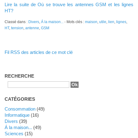
Lire la suite de Où se trouve les antennes GSM et les lignes
HT?
Classé dans :
Divers
,
Á la maison...
- Mots clés :
maison
,
utile
,
lien
,
lignes
,
HT
,
tension
,
antenne
,
GSM
Fil RSS des articles de ce mot clé
RECHERCHE
CATÉGORIES
Consommation
(49)
Informatique
(16)
Divers
(39)
Á la maison...
(49)
Sciences
(15)