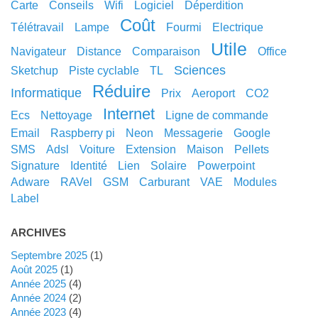
carte
conseils
wifi
logiciel
déperdition
coût
télétravail
lampe
fourmi
electrique
utile
navigateur
distance
comparaison
office
sciences
sketchup
piste cyclable
TL
réduire
informatique
prix
aeroport
CO2
internet
ecs
nettoyage
ligne de commande
email
raspberry pi
neon
messagerie
google
SMS
adsl
voiture
extension
maison
pellets
signature
identité
lien
solaire
powerpoint
adware
RAVel
GSM
carburant
VAE
modules
label
ARCHIVES
septembre 2025
(1)
août 2025
(1)
année 2025
(4)
année 2024
(2)
année 2023
(4)