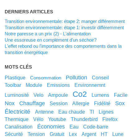
DERNIERS ARTICLES
Transition environnementale: étape 2: manger différemment
Transition environnementale: étape 1: investir différemment
Notre paresse a un prix (2) - L'alimentation
Une essoreuse en complément d'un séchoir?
L'effet rebond ou l'importance des comportements dans la
transition énergétique
MOTS CLÉS
pollution
plastique
conseil
consommation
toolbar
module
emissions
environnemnt
co2
luminosité
velo
ampoule
lumens
facile
nox
chauffage
sox
session
allergie
fidélité
électricité
antenne
eau chaude
tl
lignes
thermique
vélo
youtube
thunderbird
Firefox
économies
canalisation
eau
code-barre
sécurité
tension
gratuit
lex
argent
HT
lune