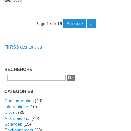
clés : aucun
page 1 sur 16
suivante
»
Fil RSS des articles
RECHERCHE
CATÉGORIES
Consommation
(49)
Informatique
(16)
Divers
(39)
Á la maison...
(49)
Sciences
(15)
Environnement
(38)