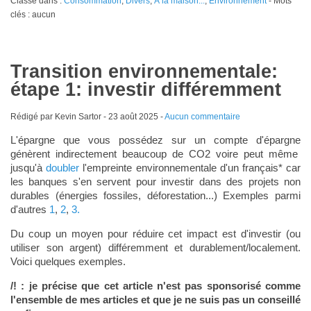
Classé dans :
Consommation
,
Divers
,
Á la maison...
,
Environnement
- Mots
clés : aucun
Transition environnementale:
étape 1: investir différemment
Rédigé par Kevin Sartor -
23 août 2025
-
Aucun commentaire
L'épargne que vous possédez sur un compte d'épargne
génèrent indirectement beaucoup de CO2 voire peut même
jusqu'à
doubler
l'empreinte environnementale d'un français* car
les banques s'en servent pour investir dans des projets non
durables (énergies fossiles, déforestation...) Exemples parmi
d'autres
1
,
2
,
3.
Du coup un moyen pour réduire cet impact est d'investir (ou
utiliser son argent) différemment et durablement/localement.
Voici quelques exemples.
/! : je précise que cet article n'est pas sponsorisé comme
l'ensemble de mes articles et que je ne suis pas un conseillé