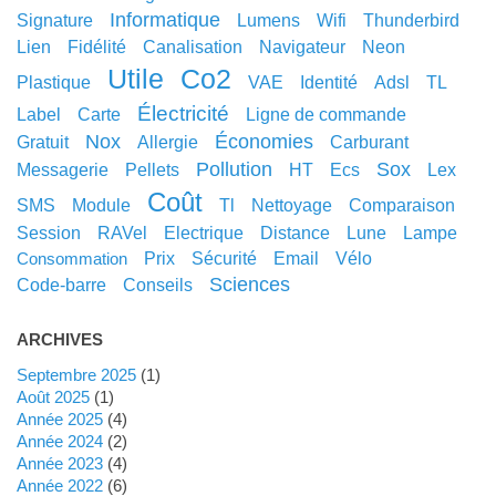
informatique
signature
lumens
wifi
thunderbird
lien
fidélité
canalisation
navigateur
neon
utile
co2
plastique
VAE
identité
adsl
TL
électricité
label
carte
ligne de commande
nox
économies
gratuit
allergie
carburant
pollution
sox
messagerie
pellets
HT
ecs
lex
coût
SMS
module
tl
nettoyage
comparaison
session
RAVel
electrique
distance
lune
lampe
prix
sécurité
email
vélo
consommation
sciences
code-barre
conseils
ARCHIVES
septembre 2025
(1)
août 2025
(1)
année 2025
(4)
année 2024
(2)
année 2023
(4)
année 2022
(6)