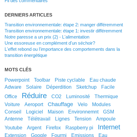
Fil des commentaires
DERNIERS ARTICLES
Transition environnementale: étape 2: manger différemment
Transition environnementale: étape 1: investir différemment
Notre paresse a un prix (2) - L'alimentation
Une essoreuse en complément d'un séchoir?
L'effet rebond ou l'importance des comportements dans la
transition énergétique
MOTS CLÉS
powerpoint
toolbar
piste cyclable
eau chaude
adware
solaire
déperdition
sketchup
facile
réduire
office
CO2
luminosité
thermique
chauffage
voiture
aeroport
velo
modules
conseil
logiciel
maison
environnemnt
GSM
antenne
télétravail
lignes
tension
ampoule
internet
youtube
argent
Firefox
raspberry pi
extension
google
fourmi
emissions
eau