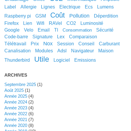
label
allergie
lignes
electrique
ecs
lumens
coût
pollution
raspberry pi
GSM
déperdition
Firefox
lien
wifi
RAVel
CO2
luminosité
google
velo
email
tl
sécurité
consommation
code-barre
signature
lex
comparaison
nox
télétravail
prix
session
conseil
carburant
canalisation
modules
adsl
navigateur
maison
utile
thunderbird
logiciel
emissions
ARCHIVES
septembre 2025
(1)
août 2025
(1)
année 2025
(4)
année 2024
(2)
année 2023
(4)
année 2022
(6)
année 2021
(7)
année 2020
(8)