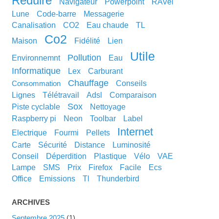
réduire
navigateur
powerpoint
RAVel
lune
code-barre
messagerie
canalisation
CO2
eau chaude
TL
co2
maison
fidélité
lien
utile
pollution
environnemnt
eau
informatique
lex
carburant
chauffage
conseils
consommation
lignes
télétravail
adsl
comparaison
sox
piste cyclable
nettoyage
raspberry pi
neon
toolbar
label
internet
electrique
fourmi
pellets
carte
sécurité
distance
luminosité
conseil
déperdition
plastique
vélo
VAE
lampe
SMS
prix
Firefox
facile
ecs
office
emissions
tl
thunderbird
ARCHIVES
septembre 2025
(1)