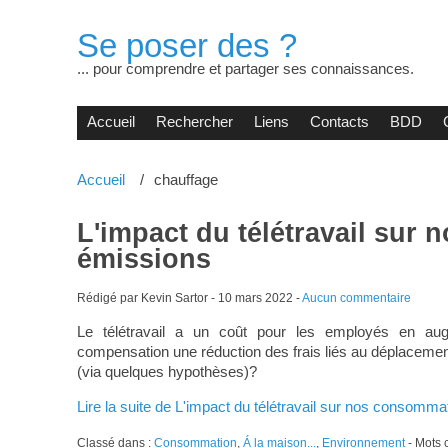
Se poser des ?
... pour comprendre et partager ses connaissances.
Accueil
Rechercher
Liens
Contacts
BDD
Accueil
chauffage
L'impact du télétravail sur
émissions
Rédigé par Kevin Sartor -
10 mars 2022
-
Aucun commentaire
Le télétravail a un coût pour les employés en au
compensation une réduction des frais liés au déplacement.
(via quelques hypothèses)?
Lire la suite de L'impact du télétravail sur nos consomm
Classé dans :
Consommation
,
Á la maison...
,
Environnement
- Mots 