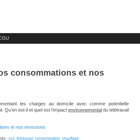
CGU
 nos consommations et nos
gmentant les charges au domicile avec comme potentielle
 Qu'en est-il et quel est l'impact
environnemental
du télétravail
ations et nos émissions
clés :
co2
,
télétravail
,
consommation
,
chauffage