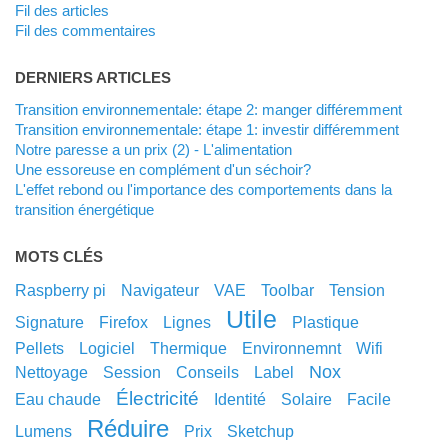
Fil des articles
Fil des commentaires
DERNIERS ARTICLES
Transition environnementale: étape 2: manger différemment
Transition environnementale: étape 1: investir différemment
Notre paresse a un prix (2) - L'alimentation
Une essoreuse en complément d'un séchoir?
L'effet rebond ou l'importance des comportements dans la
transition énergétique
MOTS CLÉS
raspberry pi
navigateur
VAE
toolbar
tension
utile
signature
Firefox
lignes
plastique
pellets
logiciel
thermique
environnemnt
wifi
nox
nettoyage
session
conseils
label
électricité
eau chaude
identité
solaire
facile
réduire
lumens
prix
sketchup