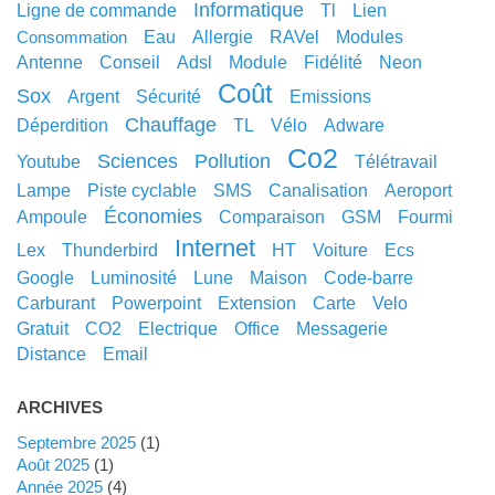
informatique
ligne de commande
tl
lien
eau
allergie
RAVel
modules
consommation
antenne
conseil
adsl
module
fidélité
neon
coût
sox
argent
sécurité
emissions
chauffage
déperdition
TL
vélo
adware
co2
sciences
pollution
youtube
télétravail
lampe
piste cyclable
SMS
canalisation
aeroport
économies
ampoule
comparaison
GSM
fourmi
internet
lex
thunderbird
HT
voiture
ecs
google
luminosité
lune
maison
code-barre
carburant
powerpoint
extension
carte
velo
gratuit
CO2
electrique
office
messagerie
distance
email
ARCHIVES
septembre 2025
(1)
août 2025
(1)
année 2025
(4)