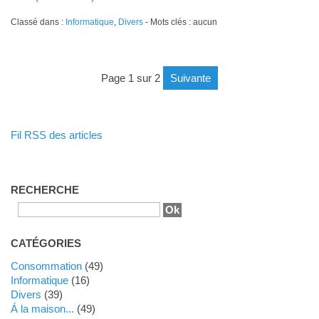
Classé dans :
Informatique
,
Divers
- Mots clés : aucun
page 1 sur 2
suivante
Fil RSS des articles
RECHERCHE
CATÉGORIES
Consommation
(49)
Informatique
(16)
Divers
(39)
Á la maison...
(49)