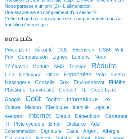
Notre paresse a un prix (2) - L'alimentation
Une essoreuse en complément d'un séchoir?
L'effet rebond ou l'importance des comportements dans la
transition énergétique
MOTS CLÉS
powerpoint
sécurité
CO2
extension
GSM
wifi
prix
comparaison
lignes
lumens
neon
réduire
télétravail
module
SMS
tension
économies
lien
nettoyage
office
velo
Firefox
sox
messagerie
conseils
environnemnt
fidélité
plastique
luminosité
conseil
TL
code-barre
coût
informatique
google
toolbar
lex
voiture
maison
electrique
identité
logiciel
internet
aeroport
gratuit
déperdition
carburant
tl
piste cyclable
email
distance
adsl
signature
carte
argent
allergie
consommation
nox
eau chaude
pellets
solaire
RAVel
lampe