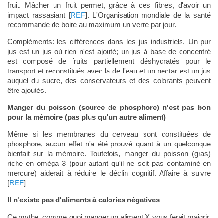
fruit. Mâcher un fruit permet, grâce à ces fibres, d'avoir un
impact rassasiant [
REF
]. L'Organisation mondiale de la santé
recommande de boire au maximum un verre par jour.
Compléments: les différences dans les jus industriels. Un pur
jus est un jus où rien n'est ajouté; un jus à base de concentré
est composé de fruits partiellement déshydratés pour le
transport et reconstitués avec la de l'eau et un nectar est un jus
auquel du sucre, des conservateurs et des colorants peuvent
être ajoutés.
Manger du poisson (source de phosphore) n'est pas bon
pour la mémoire (pas plus qu'un autre aliment)
Même si les membranes du cerveau sont constituées de
phosphore, aucun effet n'a été prouvé quant à un quelconque
bienfait sur la mémoire. Toutefois, manger du poisson (gras)
riche en oméga 3 (pour autant qu'il ne soit pas contaminé en
mercure) aiderait à réduire le déclin cognitif. Affaire à suivre
[
REF
]
Il n'existe pas d'aliments à calories négatives
Ce mythe, comme quoi manger un aliment X vous ferait maigrir,