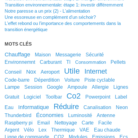
Transition environnementale: étape 1: investir différemment
Notre paresse a un prix (2) - L'alimentation
Une essoreuse en complément d'un séchoir?
L'effet rebond ou l'importance des comportements dans la
transition énergétique
MOTS CLÉS
chauffage
maison
messagerie
sécurité
environnemnt
carburant
tl
pellets
consommation
utile
internet
nox
conseil
aeroport
code-barre
déperdition
voiture
piste cyclable
lampe
session
google
ampoule
allergie
lignes
co2
gratuit
logiciel
toolbar
powerpoint
label
réduire
informatique
eau
canalisation
neon
économies
thunderbird
luminosité
antenne
raspberry pi
email
nettoyage
carte
facile
argent
vélo
lex
thermique
VAE
eau chaude
ligne de commande
CO2
modules
emissions
ecs