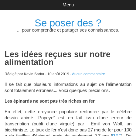
Menu
Se poser des ?
... pour comprendre et partager ses connaissances.
Les idées reçues sur notre
alimentation
Rédigé par Kevin Sartor -
10 août 2019
-
Aucun commentaire
Il se fait que plusieurs informations au sujet de l'alimentation
sont totalement erronées... Voici quelques précisions.
Les épinards ne sont pas très riches en fer
En effet, cette croyance populaire renforcée par le célèbre
dessin animé "Popeye" est en fait issu d'une erreur de
transcription (oubli d'une virgule) par Emil von Wolf, un
biochimiste. Le taux de fer n'est donc pas 27 mg de fer pour 100
g de feuilles d’épinard, mais de seulement 2,7 mg [
REF
]. De