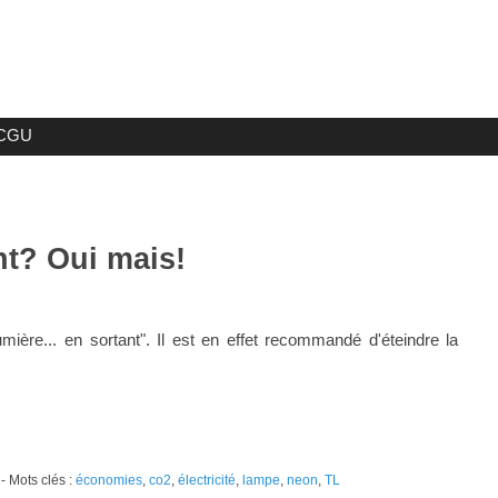
CGU
nt? Oui mais!
mière... en sortant". Il est en effet recommandé d'éteindre la
- Mots clés :
économies
,
co2
,
électricité
,
lampe
,
neon
,
TL