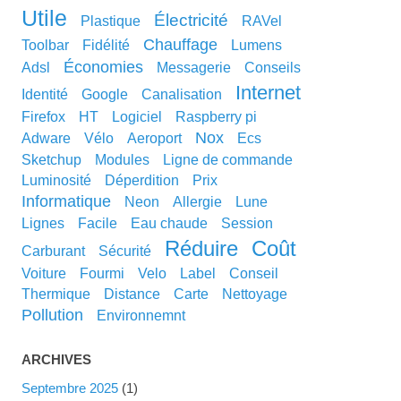
utile
électricité
plastique
RAVel
chauffage
toolbar
fidélité
lumens
économies
adsl
messagerie
conseils
internet
identité
google
canalisation
Firefox
HT
logiciel
raspberry pi
nox
adware
vélo
aeroport
ecs
sketchup
modules
ligne de commande
luminosité
déperdition
prix
informatique
neon
allergie
lune
lignes
facile
eau chaude
session
réduire
coût
carburant
sécurité
voiture
fourmi
velo
label
conseil
thermique
distance
carte
nettoyage
pollution
environnemnt
ARCHIVES
septembre 2025
(1)