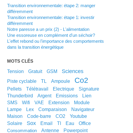
Transition environnementale: étape 2: manger
différemment
Transition environnementale: étape 1: investir
différemment
Notre paresse a un prix (2) - L'alimentation
Une essoreuse en complément d'un séchoir?
L'effet rebond ou l'importance des comportements
dans la transition énergétique
MOTS CLÉS
sciences
tension
gratuit
GSM
co2
piste cyclable
TL
ampoule
pellets
télétravail
electrique
signature
thunderbird
argent
emissions
lien
SMS
wifi
VAE
extension
module
lampe
lex
comparaison
navigateur
maison
code-barre
CO2
youtube
sox
solaire
email
tl
eau
office
antenne
powerpoint
consommation