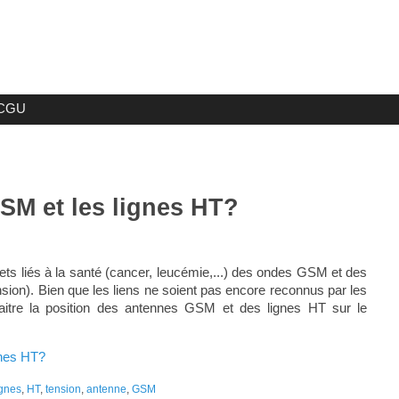
CGU
SM et les lignes HT?
ts liés à la santé (cancer, leucémie,...) des ondes GSM et des
ion). Bien que les liens ne soient pas encore reconnus par les
naitre la position des antennes GSM et des lignes HT sur le
gnes HT?
ignes
,
HT
,
tension
,
antenne
,
GSM