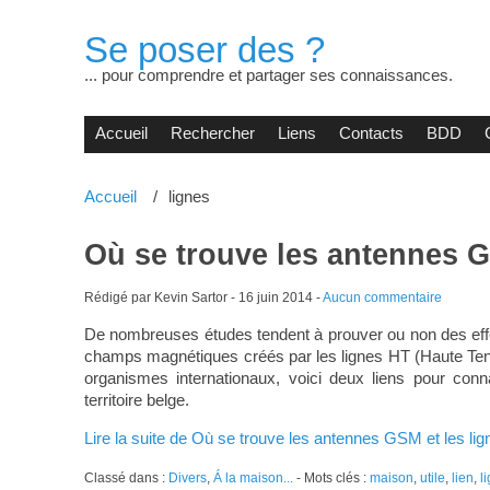
Se poser des ?
... pour comprendre et partager ses connaissances.
Accueil
Rechercher
Liens
Contacts
BDD
Accueil
lignes
Où se trouve les antennes G
Rédigé par Kevin Sartor -
16 juin 2014
-
Aucun commentaire
De nombreuses études tendent à prouver ou non des effe
champs magnétiques créés par les lignes HT (Haute Tens
organismes internationaux, voici deux liens pour con
territoire belge.
Lire la suite de Où se trouve les antennes GSM et les li
Classé dans :
Divers
,
Á la maison...
- Mots clés :
maison
,
utile
,
lien
,
l