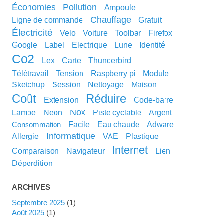
économies
pollution
ampoule
chauffage
ligne de commande
gratuit
électricité
velo
voiture
toolbar
Firefox
google
label
electrique
lune
identité
co2
lex
carte
thunderbird
télétravail
tension
raspberry pi
module
sketchup
session
nettoyage
maison
coût
réduire
extension
code-barre
nox
lampe
neon
piste cyclable
argent
facile
eau chaude
adware
consommation
informatique
allergie
VAE
plastique
internet
comparaison
navigateur
lien
déperdition
ARCHIVES
septembre 2025
(1)
août 2025
(1)