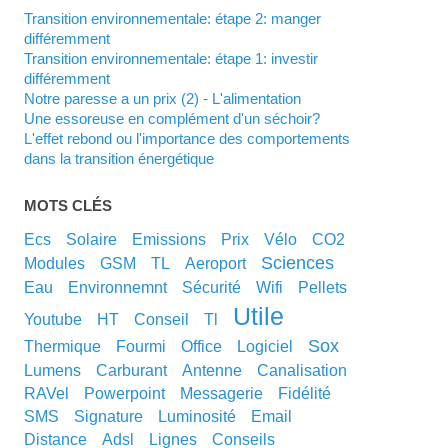
Transition environnementale: étape 2: manger
différemment
Transition environnementale: étape 1: investir
différemment
Notre paresse a un prix (2) - L'alimentation
Une essoreuse en complément d'un séchoir?
L'effet rebond ou l'importance des comportements
dans la transition énergétique
MOTS CLÉS
ecs
solaire
emissions
prix
vélo
CO2
sciences
modules
GSM
TL
aeroport
eau
environnemnt
sécurité
wifi
pellets
utile
youtube
HT
conseil
tl
sox
thermique
fourmi
office
logiciel
lumens
carburant
antenne
canalisation
RAVel
powerpoint
messagerie
fidélité
SMS
signature
luminosité
email
distance
adsl
lignes
conseils