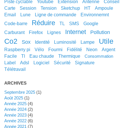
piste cyclable
youtube
extension
antenne
conseil
carte
session
tension
sketchup
HT
ampoule
email
lune
ligne de commande
environnemnt
réduire
code-barre
TL
SMS
google
internet
pollution
carburant
Firefox
lignes
co2
utile
sox
identité
luminosité
lampe
raspberry pi
vélo
fourmi
fidélité
neon
argent
facile
tl
eau chaude
thermique
consommation
label
adsl
logiciel
sécurité
signature
télétravail
ARCHIVES
septembre 2025
(1)
août 2025
(1)
année 2025
(4)
année 2024
(2)
année 2023
(4)
année 2022
(6)
année 2021
(7)