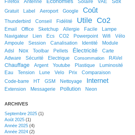
économies
sox
Firefox
antenne
solaire
VAE
coût
gratuit
label
aeroport
google
utile
co2
thunderbird
conseil
fidélité
email
office
sketchup
allergie
facile
lampe
navigateur
lien
ecs
CO2
powerpoint
wifi
vélo
ampoule
session
canalisation
identité
module
électricité
nox
adsl
toolbar
pellets
carte
adware
sécurité
electrique
RAVel
consommation
chauffage
argent
youtube
plastique
luminosité
eau
tension
lune
velo
prix
comparaison
internet
code-barre
HT
GSM
nettoyage
pollution
extension
messagerie
neon
ARCHIVES
septembre 2025
(1)
août 2025
(1)
année 2025
(4)
année 2024
(2)