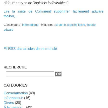
défaut* ce type de
"logiciels indésirables"
.
Lire la suite de Comment supprimer facilement adware,
toolbar,...
Classé dans :
Informatique
- Mots clés :
sécurité
,
logiciel
,
facile
,
toolbar
,
adware
Fil RSS des articles de ce mot clé
RECHERCHE
CATÉGORIES
Consommation
(49)
Informatique
(16)
Divers
(39)
Á la maison...
(49)