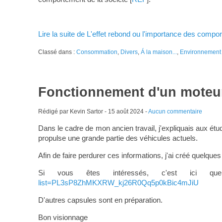
Lire la suite de L'effet rebond ou l'importance des compo
Classé dans :
Consommation
,
Divers
,
Á la maison...
,
Environnement
Fonctionnement d'un moteur
Rédigé par Kevin Sartor -
15 août 2024
-
Aucun commentaire
Dans le cadre de mon ancien travail, j'expliquais aux ét
propulse une grande partie des véhicules actuels.
Afin de faire perdurer ces informations, j'ai créé quelque
Si vous êtes intéressés, c'est ici 
list=PL3sP8ZhMKXRW_kj26R0Qq5p0kBic4mJiU
D'autres capsules sont en préparation.
Bon visionnage