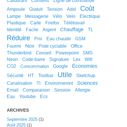
carburant
conseils
ligne de commande
coût
ampoule
gratuit
tension
adsl
lampe
messagerie
vélo
velo
electrique
plastique
carte
Firefox
télétravail
chauffage
identité
facile
argent
TL
réduire
prix
eau chaude
GSM
nox
fourmi
piste cyclable
office
thunderbird
conseil
powerpoint
SMS
neon
code-barre
signature
lex
wifi
économies
CO2
google
consommation
utile
sécurité
HT
toolbar
sketchup
sciences
canalisation
tl
environnemnt
email
comparaison
session
allergie
eau
youtube
ecs
ARCHIVES
septembre 2025
(1)
août 2025
(1)