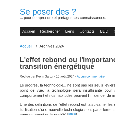
Se poser des ?
... pour comprendre et partager ses connaissances.
Accueil
Rechercher
Liens
Contacts
BDD
Accueil
Archives 2024
L'effet rebond ou l'importa
transition énergétique
Rédigé par Kevin Sartor -
15 août 2024
-
Aucun commentaire
Le progrès, la technologie... ne sont pas les seuls levier
point de vue, la technologie sera insuffisante pour a
comportement et nos habitudes peuvent l'influencer de m
Une des définitions de l'effet rebond est la suivante: l
l’utilisation d’une nouvelle technologie sont partielle
comportement de la société [
REF
].