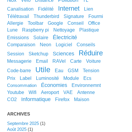
nox
pollution
vélo
distance
TL
internet
canalisation
fidélité
lien
télétravail
thunderbird
signature
fourmi
allergie
toolbar
google
conseil
office
lune
raspberry pi
nettoyage
plastique
électricité
emissions
solaire
comparaison
neon
logiciel
conseils
réduire
sciences
session
sketchup
messagerie
email
RAVel
carte
voiture
utile
code-barre
eau
GSM
tension
prix
label
luminosité
module
ecs
économies
environnemnt
consommation
youtube
wifi
aeroport
VAE
antenne
informatique
CO2
Firefox
maison
ARCHIVES
septembre 2025
(1)
août 2025
(1)