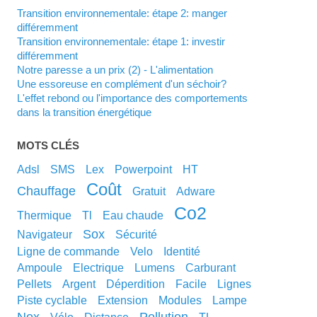
Transition environnementale: étape 2: manger
différemment
Transition environnementale: étape 1: investir
différemment
Notre paresse a un prix (2) - L'alimentation
Une essoreuse en complément d'un séchoir?
L'effet rebond ou l'importance des comportements
dans la transition énergétique
MOTS CLÉS
adsl
SMS
lex
powerpoint
HT
coût
chauffage
gratuit
adware
co2
thermique
tl
eau chaude
sox
navigateur
sécurité
ligne de commande
velo
identité
ampoule
electrique
lumens
carburant
pellets
argent
déperdition
facile
lignes
piste cyclable
extension
modules
lampe