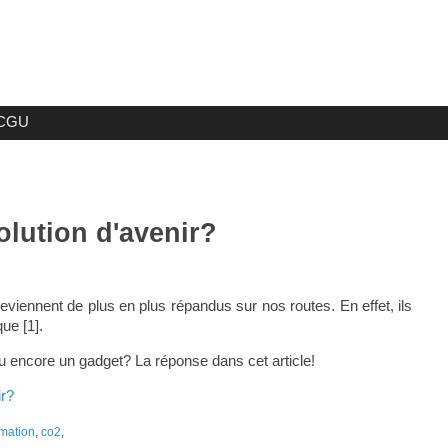
CGU
olution d'avenir?
eviennent de plus en plus répandus sur nos routes. En effet, ils
ue [1].
ou encore un gadget? La réponse dans cet article!
ir?
mation
,
co2
,