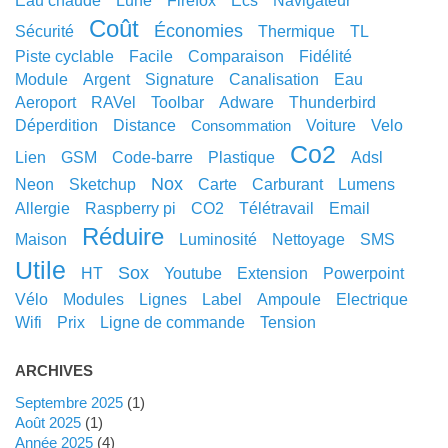
eau chaude
lune
Firefox
ecs
navigateur
coût
économies
sécurité
thermique
TL
piste cyclable
facile
comparaison
fidélité
module
argent
signature
canalisation
eau
aeroport
RAVel
toolbar
adware
thunderbird
déperdition
distance
voiture
velo
consommation
co2
lien
GSM
code-barre
plastique
adsl
nox
neon
sketchup
carte
carburant
lumens
allergie
raspberry pi
CO2
télétravail
email
réduire
maison
luminosité
nettoyage
SMS
utile
sox
HT
youtube
extension
powerpoint
vélo
modules
lignes
label
ampoule
electrique
wifi
prix
ligne de commande
tension
ARCHIVES
septembre 2025
(1)
août 2025
(1)
année 2025
(4)