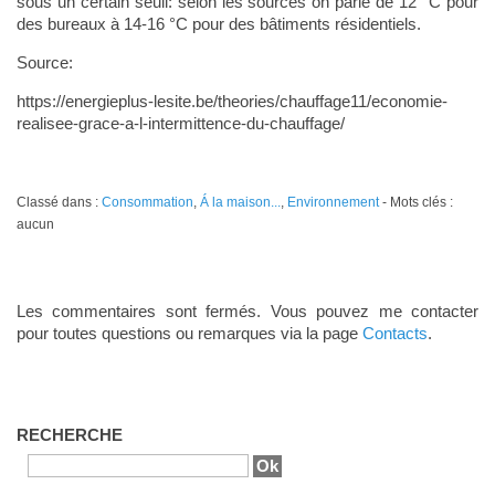
sous un certain seuil: selon les sources on parle de 12 °C pour
des bureaux à 14-16 °C pour des bâtiments résidentiels.
Source:
https://energieplus-lesite.be/theories/chauffage11/economie-
realisee-grace-a-l-intermittence-du-chauffage/
Classé dans :
Consommation
,
Á la maison...
,
Environnement
- Mots clés :
aucun
Les commentaires sont fermés. Vous pouvez me contacter
pour toutes questions ou remarques via la page
Contacts
.
RECHERCHE