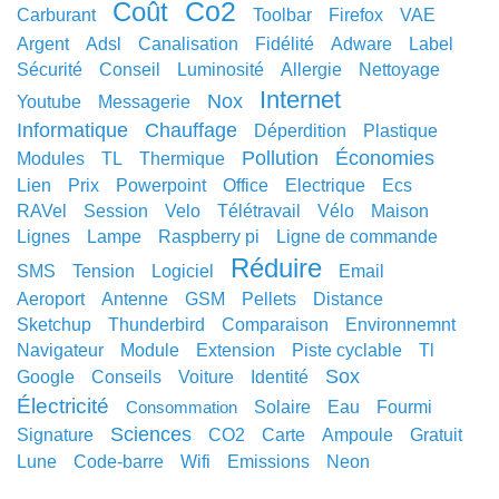
co2
coût
carburant
toolbar
Firefox
VAE
argent
adsl
canalisation
fidélité
adware
label
sécurité
conseil
luminosité
allergie
nettoyage
internet
nox
youtube
messagerie
informatique
chauffage
déperdition
plastique
pollution
économies
modules
TL
thermique
lien
prix
powerpoint
office
electrique
ecs
RAVel
session
velo
télétravail
vélo
maison
lignes
lampe
raspberry pi
ligne de commande
réduire
SMS
tension
logiciel
email
aeroport
antenne
GSM
pellets
distance
sketchup
thunderbird
comparaison
environnemnt
navigateur
module
extension
piste cyclable
tl
sox
google
conseils
voiture
identité
électricité
solaire
eau
fourmi
consommation
sciences
signature
CO2
carte
ampoule
gratuit
lune
code-barre
wifi
emissions
neon