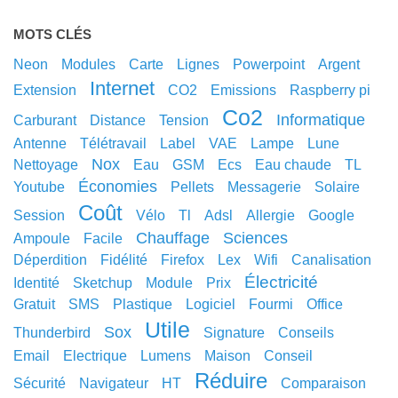
MOTS CLÉS
neon
modules
carte
lignes
powerpoint
argent
internet
extension
CO2
emissions
raspberry pi
co2
informatique
carburant
distance
tension
antenne
télétravail
label
VAE
lampe
lune
nox
nettoyage
eau
GSM
ecs
eau chaude
TL
économies
youtube
pellets
messagerie
solaire
coût
session
vélo
tl
adsl
allergie
google
chauffage
sciences
ampoule
facile
déperdition
fidélité
Firefox
lex
wifi
canalisation
électricité
identité
sketchup
module
prix
gratuit
SMS
plastique
logiciel
fourmi
office
utile
sox
thunderbird
signature
conseils
email
electrique
lumens
maison
conseil
réduire
sécurité
navigateur
HT
comparaison