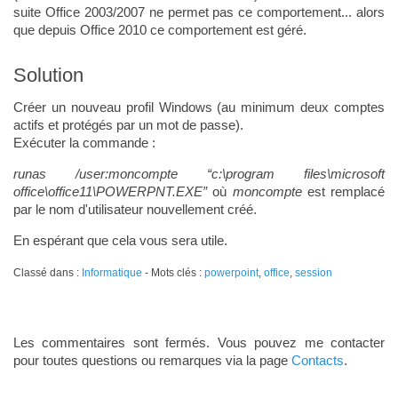
suite Office 2003/2007 ne permet pas ce comportement... alors
que depuis Office 2010 ce comportement est géré.
Solution
Créer un nouveau profil Windows (au minimum deux comptes
actifs et protégés par un mot de passe).
Exécuter la commande :
runas /user:moncompte “c:\program files\microsoft
office\office11\POWERPNT.EXE”
où
moncompte
est remplacé
par le nom d'utilisateur nouvellement créé.
En espérant que cela vous sera utile.
Classé dans :
Informatique
- Mots clés :
powerpoint
,
office
,
session
Les commentaires sont fermés. Vous pouvez me contacter
pour toutes questions ou remarques via la page
Contacts
.